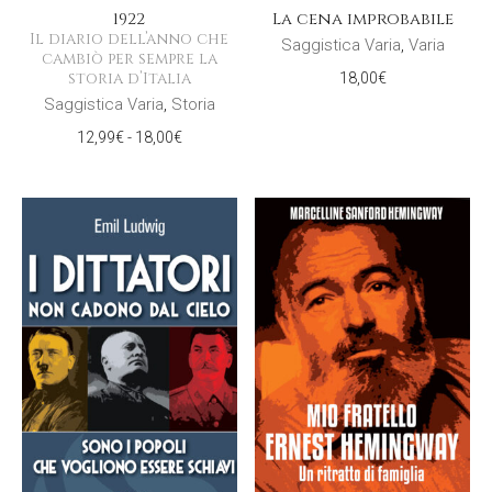
1922
La cena improbabile
Il diario dell’anno che
Saggistica Varia
,
Varia
cambiò per sempre la
storia d’Italia
18,00
€
Saggistica Varia
,
Storia
Fascia
12,99
€
-
18,00
€
di
prezzo:
da
12,99€
a
18,00€