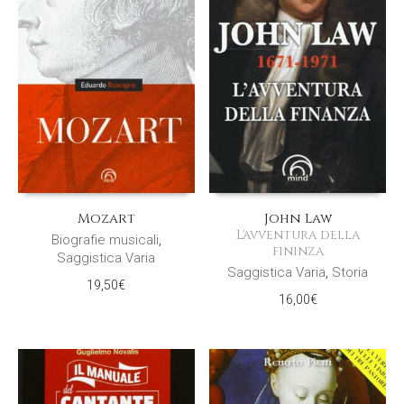
Mozart
John Law
L'avventura della
Biografie musicali
,
fininza
Saggistica Varia
Saggistica Varia
,
Storia
19,50
€
16,00
€