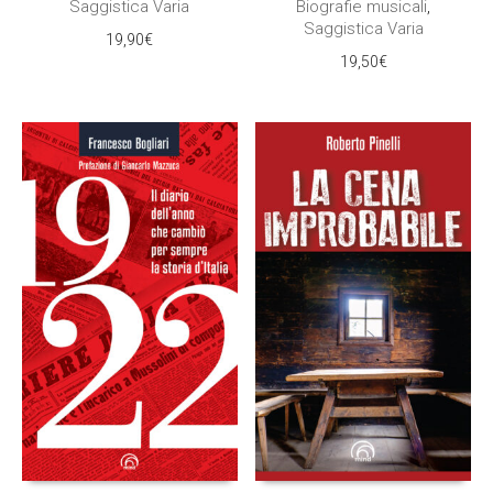
Saggistica Varia
Biografie musicali
,
Saggistica Varia
19,90
€
19,50
€