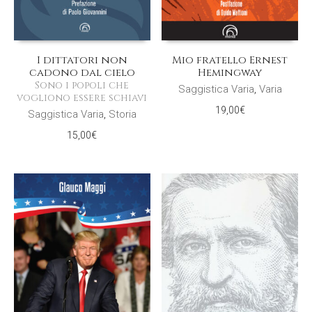
I dittatori non
Mio fratello Ernest
cadono dal cielo
Hemingway
Sono i popoli che
Saggistica Varia
,
Varia
vogliono essere schiavi
19,00
€
Saggistica Varia
,
Storia
15,00
€