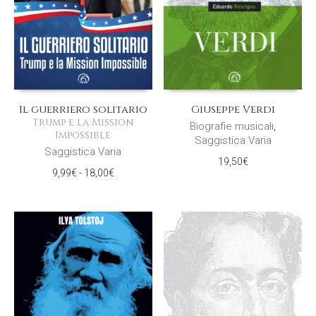
Il guerriero solitario
Giuseppe Verdi
Trump e la Mission
Biografie musicali
,
Impossible
Saggistica Varia
Saggistica Varia
19,50
€
Fascia
9,99
€
-
18,00
€
di
prezzo:
da
9,99€
a
18,00€