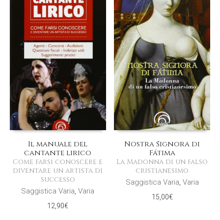
Il manuale del
Nostra Signora di
cantante lirico
Fátima
Come farsi conoscere e
La Madonna di un falso
diventare un artista di
cristianesimo
successo
Saggistica Varia
,
Varia
Saggistica Varia
,
Varia
15,00
€
12,90
€