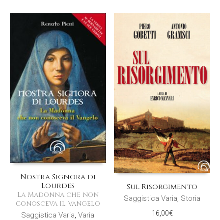
Nostra Signora di
Lourdes
Sul Risorgimento
La Madonna che non
Saggistica Varia
,
Storia
conosceva il Vangelo
16,00
€
Saggistica Varia
,
Varia