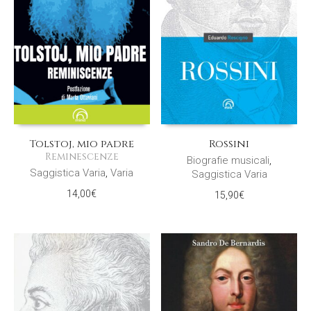
Tolstoj, mio padre
Rossini
Reminescenze
Biografie musicali
,
Saggistica Varia
,
Varia
Saggistica Varia
14,00
€
15,90
€