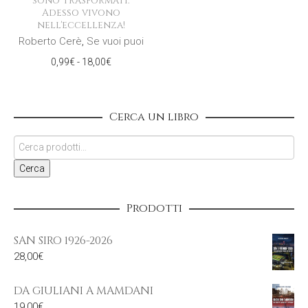
sono trasformati.
Adesso vivono
nell'eccellenza!
Roberto Cerè
,
Se vuoi puoi
Fascia
0,99
€
-
18,00
€
di
prezzo:
da
Cerca un libro
0,99€
a
18,00€
Cerca
Prodotti
SAN SIRO 1926-2026
28,00
€
DA GIULIANI A MAMDANI
19,00
€