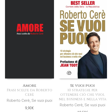
Amore
Se vuoi puoi
Frasi scelte da Roberto
10 strategie per
Cerè
ottenere ciò che vuoi,
nel business e nella vita
Roberto Cerè
,
Se vuoi puoi
Roberto Cerè
,
Se vuoi puoi
9,90
€