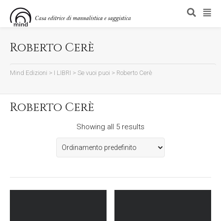
Roberto Cerè
Mind Edizioni
>
I LIBRI
>
Se vuoi puoi
>
Roberto Cerè
Roberto Cerè
Showing all 5 results