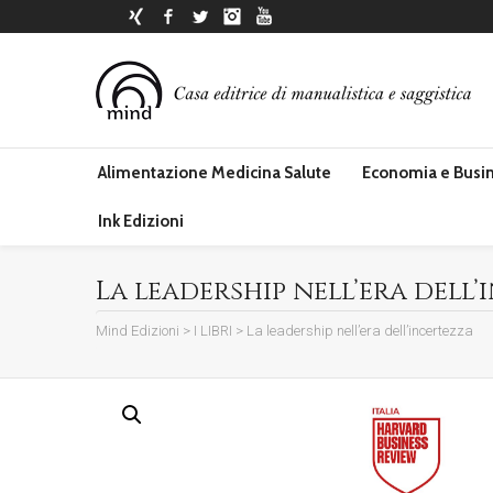
Xing
Facebook
Twitter
Instagram
YouTube
Alimentazione Medicina Salute
Economia e Busi
Ink Edizioni
La leadership nell’era dell
Mind Edizioni
>
I LIBRI
>
La leadership nell’era dell’incertezza