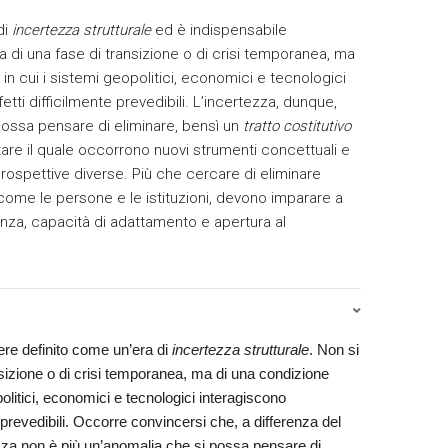
di
incertezza strutturale
ed è indispensabile
 di una fase di transizione o di crisi temporanea, ma
in cui i sistemi geopolitici, economici e tecnologici
ti difficilmente prevedibili. L’incertezza, dunque,
possa pensare di eliminare, bensì un
tratto costitutivo
are il quale occorrono nuovi strumenti concettuali e
prospettive diverse. Più che cercare di eliminare
 come le persone e le istituzioni, devono imparare a
enza, capacità di adattamento e apertura al
ere definito come un’era di
incertezza strutturale
. Non si
transizione o di crisi temporanea, ma di una condizione
politici, economici e tecnologici interagiscono
 prevedibili. Occorre convincersi che, a differenza del
ezza non è più un’anomalia che si possa pensare di