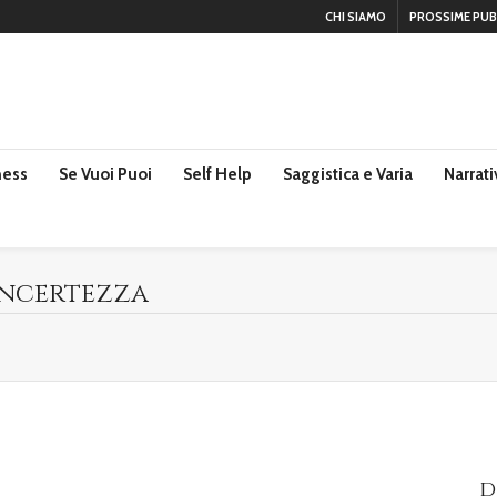
CHI SIAMO
PROSSIME PUB
ness
Se Vuoi Puoi
Self Help
Saggistica e Varia
Narrati
’incertezza
d