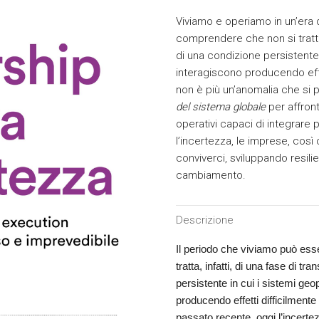
Viviamo e operiamo in un’era 
comprendere che non si tratta
di una condizione persistente 
interagiscono producendo effet
non è più un’anomalia che si 
del sistema globale
per affront
operativi capaci di integrare 
l’incertezza, le imprese, così
conviverci, sviluppando resili
cambiamento.
Descrizione
Il periodo che viviamo può ess
tratta, infatti, di una fase di 
persistente in cui i sistemi geo
producendo effetti difficilmente
passato recente, oggi l’incert