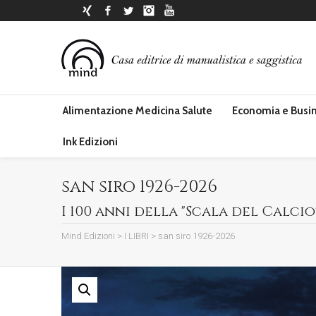
Xing
Facebook
Twitter
Instagram
YouTube
Alimentazione Medicina Salute
Economia e Busi
Ink Edizioni
san siro 1926-2026
I 100 anni della "Scala del Calcio
Mind Edizioni
>
I LIBRI
>
san siro 1926-2026