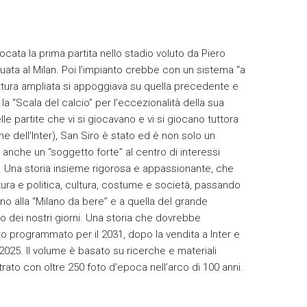
ocata la prima partita nello stadio voluto da Piero
uata al Milan. Poi l’impianto crebbe con un sistema “a
uttura ampliata si appoggiava su quella precedente e
la “Scala del calcio” per l’eccezionalità della sua
elle partite che vi si giocavano e vi si giocano tuttora
e dell’Inter), San Siro è stato ed è non solo un
 anche un “soggetto forte” al centro di interessi
ri. Una storia insieme rigorosa e appassionante, che
tura e politica, cultura, costume e società, passando
no alla “Milano da bere” e a quella del grande
io dei nostri giorni. Una storia che dovrebbe
o programmato per il 2031, dopo la vendita a Inter e
025. Il volume è basato su ricerche e materiali
ustrato con oltre 250 foto d’epoca nell’arco di 100 anni.