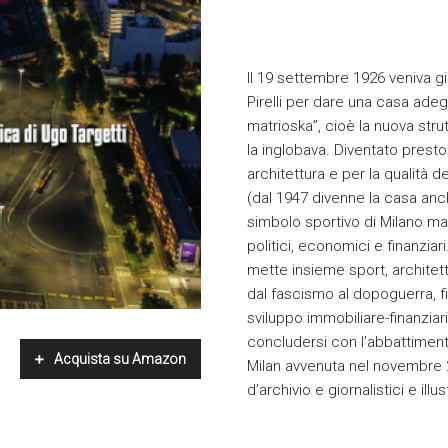
Il 19 settembre 1926 veniva gi
Pirelli per dare una casa adeg
matrioska”, cioè la nuova str
la inglobava. Diventato presto 
architettura e per la qualità d
(dal 1947 divenne la casa anch
simbolo sportivo di Milano ma
politici, economici e finanzia
mette insieme sport, architet
dal fascismo al dopoguerra, fi
sviluppo immobiliare-finanziar
concludersi con l’abbattiment
Acquista su Amazon
Milan avvenuta nel novembre 2
d’archivio e giornalistici e ill