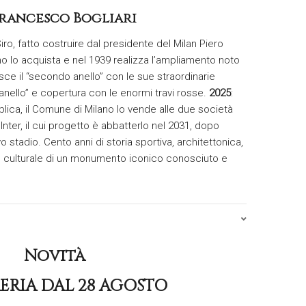
rancesco Bogliari
iro, fatto costruire dal presidente del Milan Piero
ano lo acquista e nel 1939 realizza l’ampliamento noto
asce il “secondo anello” con le sue straordinarie
 anello” e copertura con le enormi travi rosse.
2025
:
blica, il Comune di Milano lo vende alle due società
e Inter, il cui progetto è abbatterlo nel 2031, dopo
vo stadio. Cento anni di storia sportiva, architettonica,
 e culturale di un monumento iconico conosciuto e
Novità
RERIA DAL 28 AGOSTO