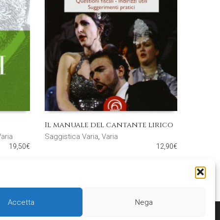
Il manuale del cantante lirico
aria
Saggistica Varia
,
Varia
19,50
€
12,90
€
Accetta
Nega