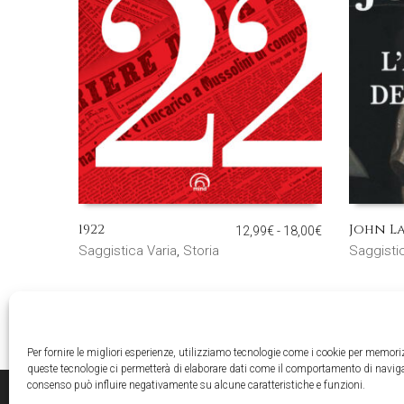
1922
John L
Fascia
12,99
€
-
18,00
€
di
Saggistica Varia
,
Storia
Saggisti
prezzo:
da
12,99€
a
18,00€
Per fornire le migliori esperienze, utilizziamo tecnologie come i cookie per memori
queste tecnologie ci permetterà di elaborare dati come il comportamento di navigaz
consenso può influire negativamente su alcune caratteristiche e funzioni.