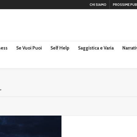
CHI SIAMO
PROSSIME PUB
ness
Se Vuoi Puoi
Self Help
Saggistica e Varia
Narrati
"