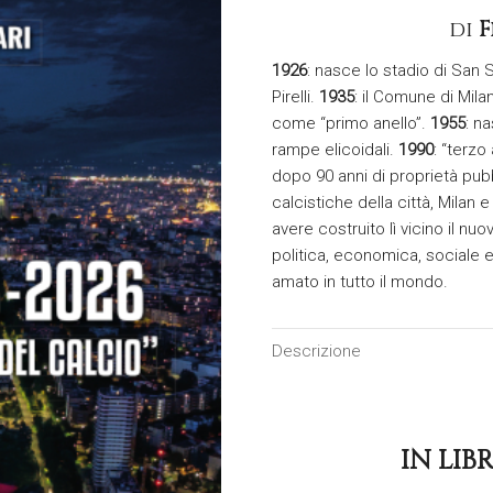
di
F
1926
: nasce lo stadio di San S
Pirelli.
1935
: il Comune di Mil
come “primo anello”.
1955
: n
rampe elicoidali.
1990
: “terzo
dopo 90 anni di proprietà pub
calcistiche della città, Milan 
avere costruito lì vicino il nuo
politica, economica, sociale
amato in tutto il mondo.
Descrizione
IN LIB