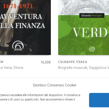
aw
Giuseppe Verdi
16,00
€
ca Varia
,
Storia
Biografie musicali
,
Saggistica V
Gestisci Consenso Cookie
zzare e/o accedere alle informazioni del dispositivo. Il consenso a
ione o ID unici su questo sito. Non acconsentire o ritirare il