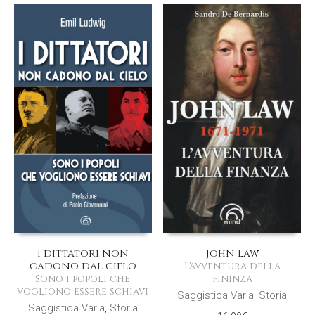
da
12,99€
a
18,00€
I dittatori non
John Law
cadono dal cielo
L'avventura della
Sono i popoli che
fininza
vogliono essere schiavi
Saggistica Varia
,
Storia
Saggistica Varia
,
Storia