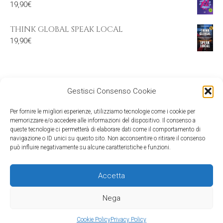
19,90
€
THINK GLOBAL SPEAK LOCAL
19,90
€
Gestisci Consenso Cookie
Per fornire le migliori esperienze, utilizziamo tecnologie come i cookie per
memorizzare e/o accedere alle informazioni del dispositivo. Il consenso a
queste tecnologie ci permetterà di elaborare dati come il comportamento di
navigazione o ID unici su questo sito. Non acconsentire o ritirare il consenso
può influire negativamente su alcune caratteristiche e funzioni.
Accetta
©2026 Mind Edizioni - c/o Media & Co srl - viale Gran Sasso 20, 20131
Milano - C.F. e P.IVA: 09524360154
Nega
Cookie Policy
Privacy Policy