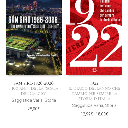
san siro 1926-2026
1922
I 100 anni della "Scala
Il diario dell’anno che
del Calcio"
cambiò per sempre la
storia d’Italia
Saggistica Varia
,
Storia
Saggistica Varia
,
Storia
28,00
€
Fascia
12,99
€
-
18,00
€
di
prezzo: