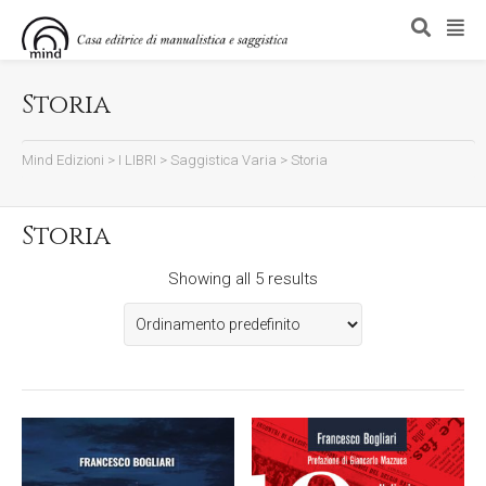
Storia
Mind Edizioni
>
I LIBRI
>
Saggistica Varia
>
Storia
Storia
Showing all 5 results