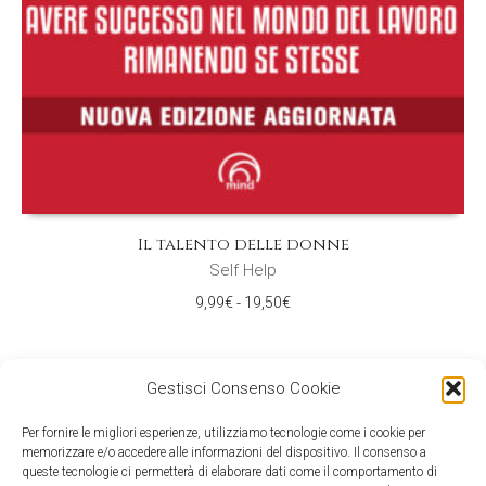
Il talento delle donne
Self Help
Fascia
9,99
€
-
19,50
€
di
prezzo:
da
Gestisci Consenso Cookie
9,99€
a
19,50€
Per fornire le migliori esperienze, utilizziamo tecnologie come i cookie per
memorizzare e/o accedere alle informazioni del dispositivo. Il consenso a
queste tecnologie ci permetterà di elaborare dati come il comportamento di