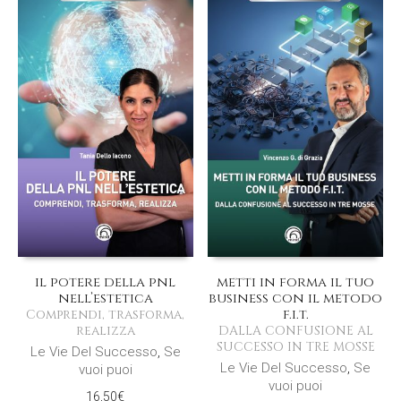
il potere della pnl
metti in forma il tuo
nell’estetica
business con il metodo
f.i.t.
Comprendi, trasforma,
realizza
DALLA CONFUSIONE AL
SUCCESSO IN TRE MOSSE
Le Vie Del Successo
,
Se
Le Vie Del Successo
,
Se
vuoi puoi
vuoi puoi
16,50
€