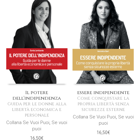
Il potere
essere indipendente
dell’indipendenza
Come conquistare la
Guida per le donne alla
propria libertà senza
libertà economica e
sicurezze esterne
personale
Collana Se Vuoi Puoi
,
Se vuoi
Collana Se Vuoi Puoi
,
Se vuoi
puoi
puoi
16,50
€
16,50
€