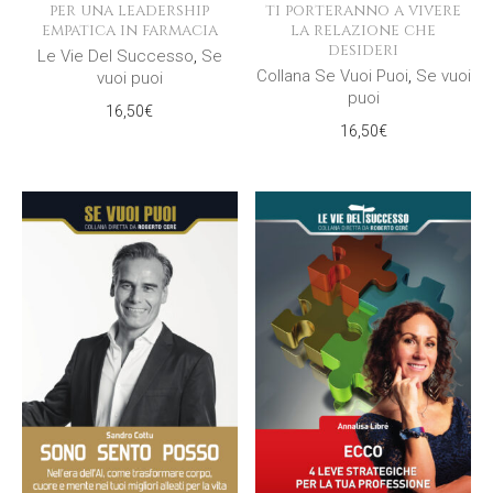
per una leadership
ti porteranno a vivere
empatica in farmacia
la relazione che
desideri
Le Vie Del Successo
,
Se
Collana Se Vuoi Puoi
,
Se vuoi
vuoi puoi
puoi
16,50
€
16,50
€