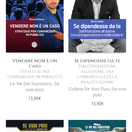
Vendere non è un
Se dipendesse da te
caso
Dall’intenzione
Strategie per
all’azione, tra
convincere in pubblico
consapevolezza e
realizzazione
Le Vie Del Successo
,
Se
Collana Se Vuoi Puoi
,
Se vuoi
vuoi puoi
puoi
15,90
€
15,90
€