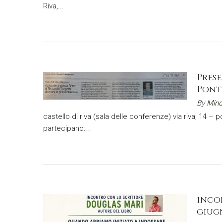
Riva,...
Pres
Ponte
By
Mind
castello di riva (sala delle conferenze) via riva, 14 –
partecipano:...
inco
giug