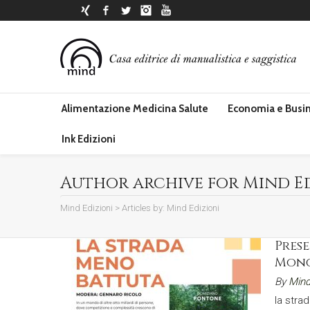
Xing
Facebook
Twitter
Instagram
YouTube
Alimentazione Medicina Salute
Economia e Busi
Ink Edizioni
Author archive for Mind E
Mind Edizioni
>
Articles by: Mind Edizioni
Pres
Monca
By
Mind
la str