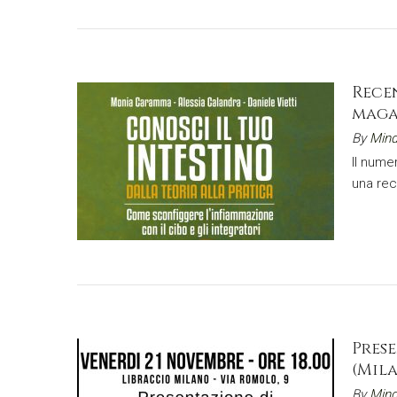
Recen
magaz
By
Mind
Il nume
una rece
Prese
(Mila
By
Mind