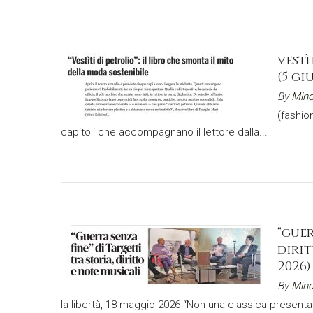
vestì
(5 gi
By
Mind
(fashion
capitoli che accompagnano il lettore dalla...
“guer
dirit
2026)
By
Mind
la libertà, 18 maggio 2026 “Non una classica presenta