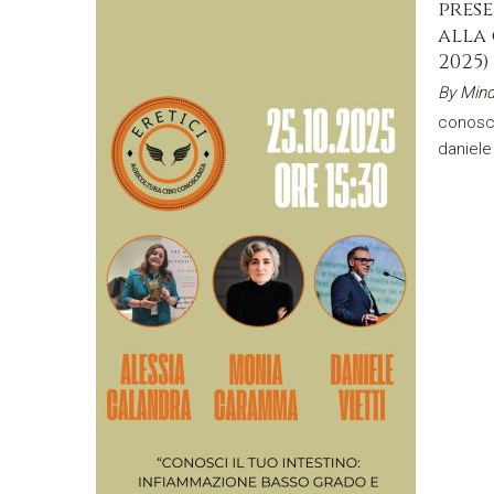
pres
alla
2025)
By
Mind
conosci
daniele