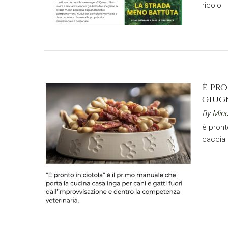
ricolo 9
è pr
giug
By
Mind
è pront
caccia