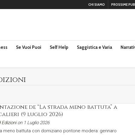
CHI SIAMO
PROSSIME PUB
ness
Se Vuoi Puoi
Self Help
Saggistica e Varia
Narrati
dizioni
entazione de “La strada meno battuta” a
lieri (9 luglio 2026)
 Edizioni
on 1 Luglio 2026
ada meno battuta con domiziano pontone modera: gennaro