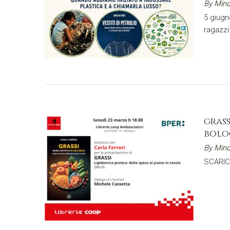
By
Mind
5 giugn
ragazzi
grass
bolo
By
Mind
SCARIC