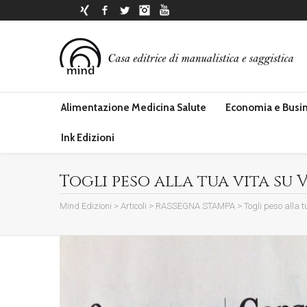
Xing
Facebook
Twitter
Instagram
YouTube
Alimentazione Medicina Salute
Economia e Busi
Ink Edizioni
Togli peso alla tua vita su Vi
Mind Edizioni
>
Articoli
>
RASSEGNA STAMPA
>
Togli peso alla t