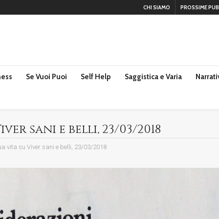
CHI SIAMO
PROSSIME PUB
ness
Se Vuoi Puoi
Self Help
Saggistica e Varia
Narrati
ver sani e belli, 23/03/2018
ua vita su Viver sani e belli, 23/03/2018