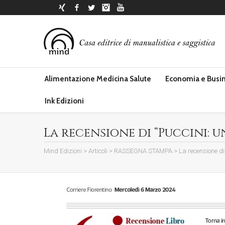
Xing
Facebook
Twitter
Instagram
YouTube
Alimentazione Medicina Salute
Economia e Busi
Ink Edizioni
La recensione di “Puccini: u
Mind Edizioni
>
Articoli
>
RASSEGNA STAMPA
>
La recensione di