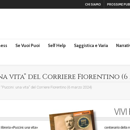
CHI SIAMO
PROSSIME PUB
ness
Se Vuoi Puoi
Self Help
Saggistica e Varia
Narrati
na vita” del Corriere Fiorentino (6
 “Puccini: una vita” del Corriere Fiorentino (6 marzo 2024)