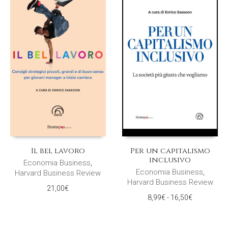
Il bel lavoro
Per un capitalismo
inclusivo
Economia Business
,
Economia Business
,
Harvard Business Review
Harvard Business Review
21,00
€
Fascia
8,99
€
-
16,50
€
di
prezzo:
da