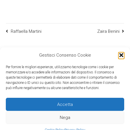
8,99€
a
16,50€
Raffaella Martini
Zaira Benini
Gestisci Consenso Cookie
Per fornire le migliori esperienze, utilizziamo tecnologie come i cookie per
memorizzare e/o accedere alle informazioni del dispositivo. Il consenso a
queste tecnologie ci permetterà di elaborare dati come il comportamento di
navigazione o ID unici su questo sito. Non acconsentire o ritirare il consenso
può influire negativamente su alcune caratteristiche e funzioni.
Accetta
©2026 Mind Edizioni - c/o Media & Co srl - viale Gran Sasso 20, 20131
Milano - C.F. e P.IVA: 09524360154
Nega