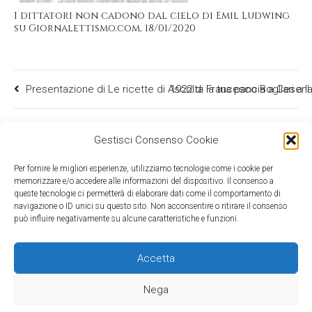
I dittatori non cadono dal cielo di Emil Ludwing
su Giornalettismo.com, 18/01/2020
Presentazione di Le ricette di Ascolta la tua pancia a Cesen
1922 di Francesco Bogliari a I
Gestisci Consenso Cookie
Per fornire le migliori esperienze, utilizziamo tecnologie come i cookie per
memorizzare e/o accedere alle informazioni del dispositivo. Il consenso a
queste tecnologie ci permetterà di elaborare dati come il comportamento di
navigazione o ID unici su questo sito. Non acconsentire o ritirare il consenso
può influire negativamente su alcune caratteristiche e funzioni.
Accetta
©2026 Mind Edizioni - c/o Media & Co srl - viale Gran Sasso 20, 20131
Milano - C.F. e P.IVA: 09524360154
Nega