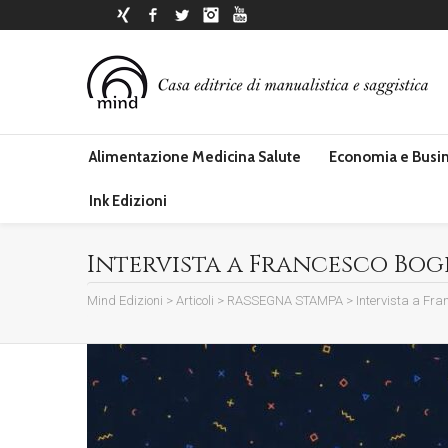
Xing
Facebook
Twitter
Instagram
YouTube
Alimentazione Medicina Salute
Economia e Busi
Ink Edizioni
Intervista a Francesco Boglia
Mind Edizioni
>
Articoli
>
RASSEGNA STAMPA
>
Intervista a Fran