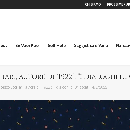
CHI SIAMO
PROSSIME PUB
ness
Se Vuoi Puoi
Self Help
Saggistica e Varia
Narrati
ri, autore di “1922”; “I dialoghi di
cesco Bogliari, autore di “1922”; “I dialoghi di Orizzonti”, 4/2/2022