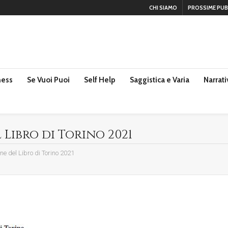
CHI SIAMO
PROSSIME PUB
ness
Se Vuoi Puoi
Self Help
Saggistica e Varia
Narrati
 Libro di Torino 2021
ne del Libro di Torino 2021