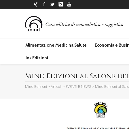
Xing
Facebook
Twitter
Instagram
YouTube
Alimentazione Medicina Salute
Economia e Busi
Ink Edizioni
Mind Edizioni al Salone del
Mind Edizioni
>
Articoli
>
EVENTI E NEWS
>
Mind Edizioni al Salo