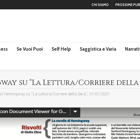
CHI SIAMO
PROSSIME PUB
ness
Se Vuoi Puoi
Self Help
Saggistica e Varia
Narrati
y su “La Lettura/Corriere della Se
nest Hemingway su “La Lettura/Corriere della Sera”, 31/01/2021