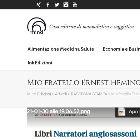
Xing
Facebook
Twitter
Instagram
YouTube
Alimentazione Medicina Salute
Economia e Busi
Ink Edizioni
Mio fratello Ernest Hemingwa
Mind Edizioni
>
Articoli
>
RASSEGNA STAMPA
>
Mio fratello Er