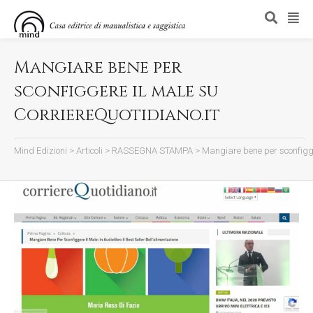
Mangiare bene per
sconfiggere il male su
CorriereQuotidiano.it
Mind Edizioni
>
Articoli
>
RASSEGNA STAMPA
>
Mangiare bene per sconfigge