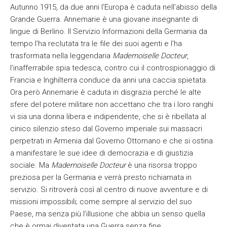
Autunno 1915, da due anni l’Europa è caduta nell’abisso della
Grande Guerra. Annemarie è una giovane insegnante di
lingue di Berlino. Il Servizio Informazioni della Germania da
tempo l’ha reclutata tra le file dei suoi agenti e l’ha
trasformata nella leggendaria
Mademoiselle Docteur
,
l’inafferrabile spia tedesca, contro cui il controspionaggio di
Francia e Inghilterra conduce da anni una caccia spietata.
Ora però Annemarie è caduta in disgrazia perché le alte
sfere del potere militare non accettano che tra i loro ranghi
vi sia una donna libera e indipendente, che si è ribellata al
cinico silenzio steso dal Governo imperiale sui massacri
perpetrati in Armenia dal Governo Ottomano e che si ostina
a manifestare le sue idee di democrazia e di giustizia
sociale. Ma
Mademoiselle Docteur
è una risorsa troppo
preziosa per la Germania e verrà presto richiamata in
servizio. Si ritroverà così al centro di nuove avventure e di
missioni impossibili; come sempre al servizio del suo
Paese, ma senza più l’illusione che abbia un senso quella
che è ormai diventata una Guerra senza fine.