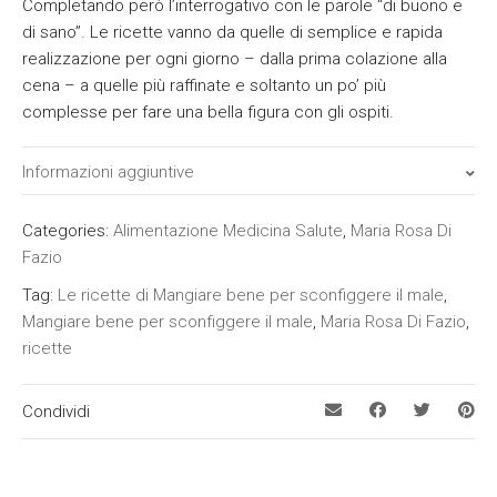
Completando però l’interrogativo con le parole “di buono e
di sano”. Le ricette vanno da quelle di semplice e rapida
realizzazione per ogni giorno – dalla prima colazione alla
cena – a quelle più raffinate e soltanto un po’ più
complesse per fare una bella figura con gli ospiti.
Informazioni aggiuntive
Tipo
Categories:
Alimentazione Medicina Salute
,
Maria Rosa Di
Fazio
Cartaceo, Ebook
Tag:
Le ricette di Mangiare bene per sconfiggere il male
,
ISBN
Mangiare bene per sconfiggere il male
,
Maria Rosa Di Fazio
,
9788869395758
ricette
Prezzo
Condividi
19,00 €
Data di uscita
30 maggio 2025