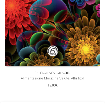
Integrata, grazie!
Alimentazione Medicina Salute
,
Altri titoli
19,00
€