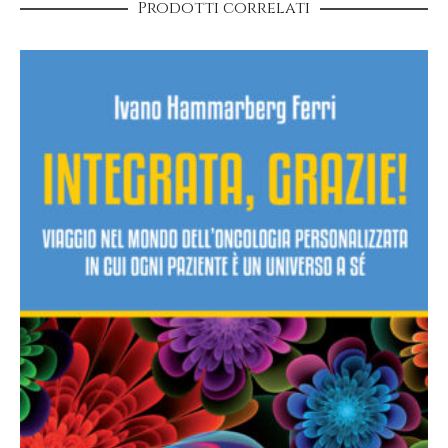
Prodotti correlati
Numero di pagine
176
Formato
14 x 21
Confezione
Brossura con risvolti