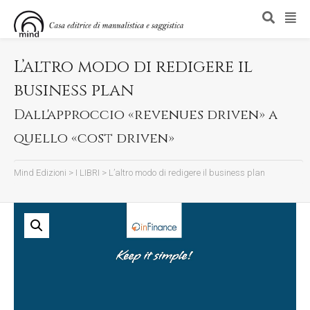
L’altro modo di redigere il
business plan
Dall'approccio «revenues driven» a
quello «cost driven»
Mind Edizioni
>
I LIBRI
>
L’altro modo di redigere il business plan