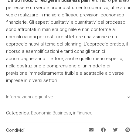
“L’altro modo di redigere il business plan”
è un libro pensato
per essere un vero e proprio strumento operativo, utile a chi
vuole realizzare in maniera efficace previsioni economico-
finanziarie. Gli aspetti qualitativi e quantitativi del processo
sono affrontati in maniera originale e non conforme ai
normali canoni per restituire al lettore una visione e un
approccio nuovi al tema del planning. L’approccio pratico, il
ricorso a esemplificazioni e tanti consigli tecnici
accompagneranno il lettore, anche quello meno esperto,
nella costruzione e comprensione di un modello di
previsione immediatamente fruibile e adattabile a diverse
imprese in diversi settori.
Informazioni aggiuntive
Tipo
Categories:
Economia Business
,
inFinance
Cartaceo
Condividi
ISBN