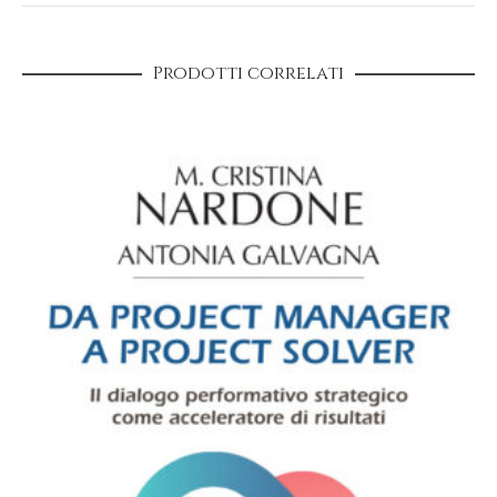
9788869390685
Data di pubblicazione
Prodotti correlati
31 ottobre 2018
Numero di pagine
184
Formato
13,5 x 21 cm
Confezione
Brossura con risvolti
Prezzo
18,00 €