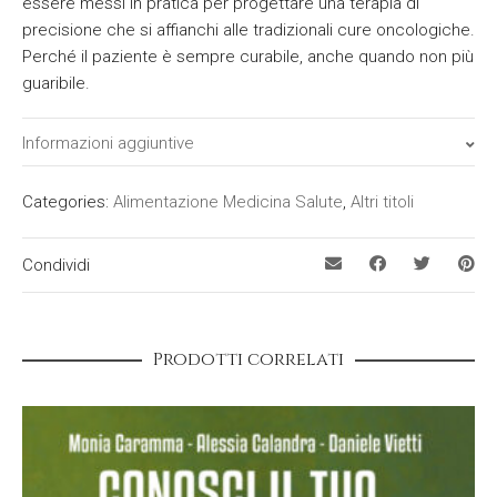
essere messi in pratica per progettare una terapia di
precisione che si affianchi alle tradizionali cure oncologiche.
Perché il paziente è sempre curabile, anche quando non più
guaribile.
Informazioni aggiuntive
ISBN
Categories:
Alimentazione Medicina Salute
,
Altri titoli
9788869394201
Condividi
Prezzo
19,00 €
Data di pubblicazione
Prodotti correlati
14 aprile 2022
Confezione
Brossura con risvolti