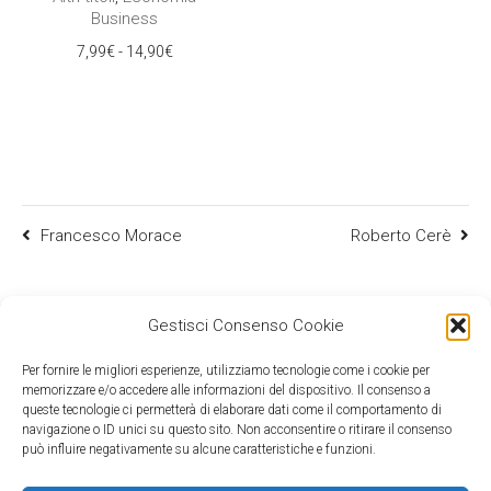
Business
Fascia
7,99
€
-
14,90
€
di
prezzo:
da
7,99€
a
14,90€
Francesco Morace
Roberto Cerè
Gestisci Consenso Cookie
Per fornire le migliori esperienze, utilizziamo tecnologie come i cookie per
memorizzare e/o accedere alle informazioni del dispositivo. Il consenso a
queste tecnologie ci permetterà di elaborare dati come il comportamento di
navigazione o ID unici su questo sito. Non acconsentire o ritirare il consenso
può influire negativamente su alcune caratteristiche e funzioni.