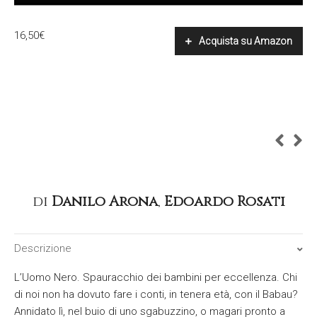
16,50
€
Acquista su Amazon
di
Danilo Arona
,
Edoardo Rosati
Descrizione
L’Uomo Nero. Spauracchio dei bambini per eccellenza. Chi
di noi non ha dovuto fare i conti, in tenera età, con il Babau?
Annidato lì, nel buio di uno sgabuzzino, o magari pronto a