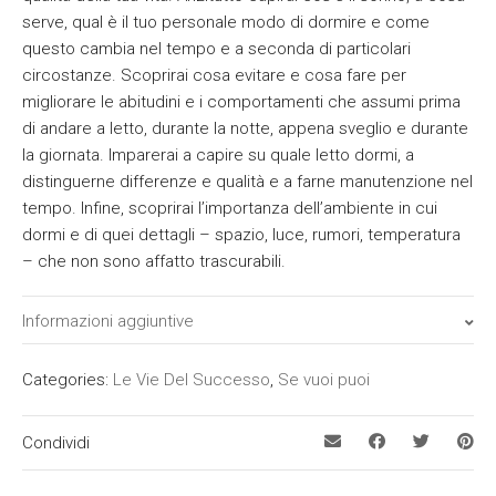
serve, qual è il tuo personale modo di dormire e come
questo cambia nel tempo e a seconda di particolari
circostanze. Scoprirai cosa evitare e cosa fare per
migliorare le abitudini e i comportamenti che assumi prima
di andare a letto, durante la notte, appena sveglio e durante
la giornata. Imparerai a capire su quale letto dormi, a
distinguerne differenze e qualità e a farne manutenzione nel
tempo. Infine, scoprirai l’importanza dell’ambiente in cui
dormi e di quei dettagli – spazio, luce, rumori, temperatura
– che non sono affatto trascurabili.
Informazioni aggiuntive
ISBN
Categories:
Le Vie Del Successo
,
Se vuoi puoi
9788869390753
Condividi
Prezzo
11,90 €