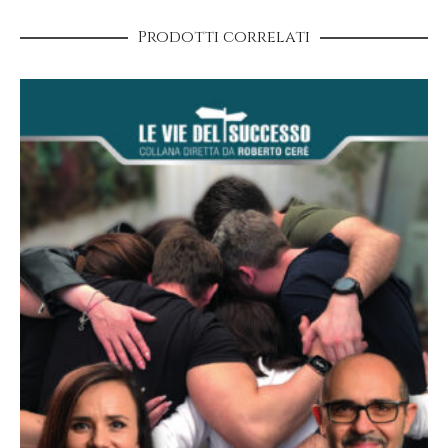
Data di pubblicazione
Prodotti correlati
1 dicembre 2016
Formato
12 x 19,5 cm
Confezione
Brossura con risvolti
Tipo
Cartaceo, Ebook