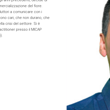
gli anni precedenti, decide di
ercializzazione del fiore.
oduttori a comunicare con i
 sono cari, che non durano, che
a crisi del settore. Si è
ctitioner presso il MICAP
).