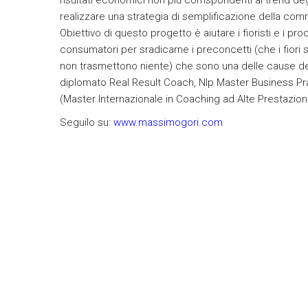
risultati economici non più corrispondenti al trend de
realizzare una strategia di semplificazione della comm
Obiettivo di questo progetto è aiutare i fioristi e i pr
consumatori per sradicarne i preconcetti (che i fiori
non trasmettono niente) che sono una delle cause dell
diplomato Real Result Coach, Nlp Master Business Pra
(Master Internazionale in Coaching ad Alte Prestazioni
Seguilo su:
www.massimogori.com