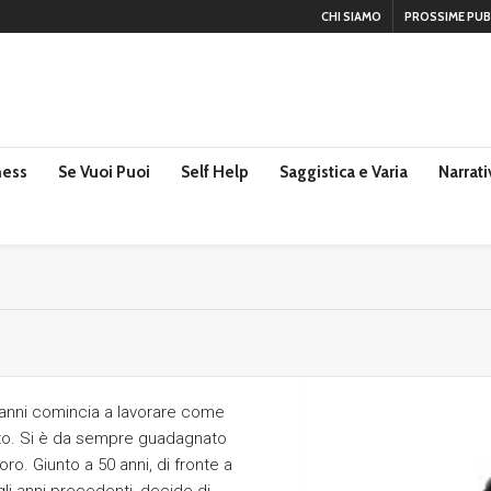
CHI SIAMO
PROSSIME PUB
ness
Se Vuoi Puoi
Self Help
Saggistica e Varia
Narrati
8 anni comincia a lavorare come
ato. Si è da sempre guadagnato
voro. Giunto a 50 anni, di fronte a