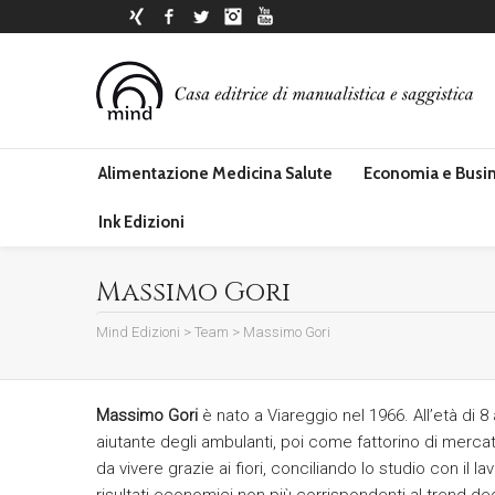
Xing
Facebook
Twitter
Instagram
YouTube
Alimentazione Medicina Salute
Economia e Busi
Ink Edizioni
Massimo Gori
Mind Edizioni
>
Team
>
Massimo Gori
Massimo Gori
è nato a Viareggio nel 1966. All’età di 
aiutante degli ambulanti, poi come fattorino di merc
da vivere grazie ai fiori, conciliando lo studio con il la