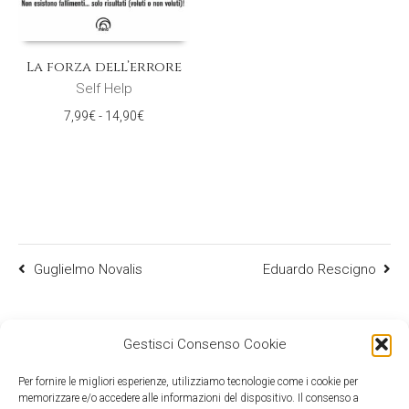
La forza dell’errore
Self Help
Fascia
7,99
€
-
14,90
€
di
prezzo:
da
7,99€
a
14,90€
Guglielmo Novalis
Eduardo Rescigno
Gestisci Consenso Cookie
Per fornire le migliori esperienze, utilizziamo tecnologie come i cookie per
memorizzare e/o accedere alle informazioni del dispositivo. Il consenso a